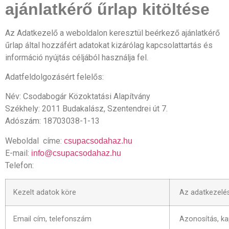
ajánlatkérő űrlap kitöltése
Az Adatkezelő a weboldalon keresztül beérkező ajánlatkérő
űrlap által hozzáfért adatokat kizárólag kapcsolattartás és
információ nyújtás céljából használja fel.
Adatfeldolgozásért felelős:
Név: Csodabogár Közoktatási Alapítvány
Székhely: 2011 Budakalász, Szentendrei út 7.
Adószám: 18703038-1-13
Weboldal címe:
csupacsodahaz.hu
E-mail:
info@csupacsodahaz.hu
Telefon:
Kezelt adatok köre
Az adatkezelés
Email cím, telefonszám
Azonosítás, ka