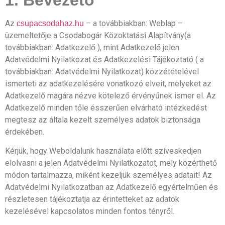
1. Bevezető
Az
– a továbbiakban: Weblap –
csupacsodahaz.hu
üzemeltetője a Csodabogár Közoktatási Alapítvány(a
továbbiakban: Adatkezelő ), mint Adatkezelő jelen
Adatvédelmi Nyilatkozat és Adatkezelési Tájékoztató ( a
továbbiakban: Adatvédelmi Nyilatkozat) közzétételével
ismerteti az adatkezelésére vonatkozó elveit, melyeket az
Adatkezelő magára nézve kötelező érvényűnek ismer el. Az
Adatkezelő minden tőle ésszerűen elvárható intézkedést
megtesz az általa kezelt személyes adatok biztonsága
érdekében.
Kérjük, hogy Weboldalunk használata előtt szíveskedjen
elolvasni a jelen Adatvédelmi Nyilatkozatot, mely közérthető
módon tartalmazza, miként kezeljük személyes adatait! Az
Adatvédelmi Nyilatkozatban az Adatkezelő egyértelműen és
részletesen tájékoztatja az érintetteket az adatok
kezelésével kapcsolatos minden fontos tényről.