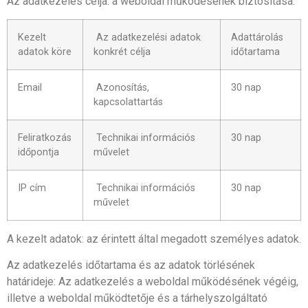
Az adatkezelés célja: a weboldal működésének biztosítása.
Kezelt
Az adatkezelési adatok
Adattárolás
adatok köre
konkrét célja
időtartama
Email
Azonosítás,
30 nap
kapcsolattartás
Feliratkozás
Technikai információs
30 nap
időpontja
művelet
IP cím
Technikai információs
30 nap
művelet
A kezelt adatok: az érintett által megadott személyes adatok.
Az adatkezelés időtartama és az adatok törlésének
határideje: Az adatkezelés a weboldal működésének végéig,
illetve a weboldal működtetője és a tárhelyszolgáltató