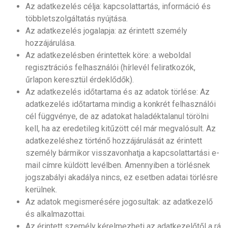
Az adatkezelés célja: kapcsolattartás, információ és
többletszolgáltatás nyújtása.
Az adatkezelés jogalapja: az érintett személy
hozzájárulása.
Az adatkezelésben érintettek köre: a weboldal
regisztrációs felhasználói (hírlevél feliratkozók,
űrlapon keresztül érdeklődők).
Az adatkezelés időtartama és az adatok törlése: Az
adatkezelés időtartama mindig a konkrét felhasználói
cél függvénye, de az adatokat haladéktalanul törölni
kell, ha az eredetileg kitűzött cél már megvalósult. Az
adatkezeléshez történő hozzájárulását az érintett
személy bármikor visszavonhatja a kapcsolattartási e-
mail címre küldött levélben. Amennyiben a törlésnek
jogszabályi akadálya nincs, ez esetben adatai törlésre
kerülnek.
Az adatok megismerésére jogosultak: az adatkezelő
és alkalmazottai.
Az érintett személy kérelmezheti az adatkezelőtől a rá