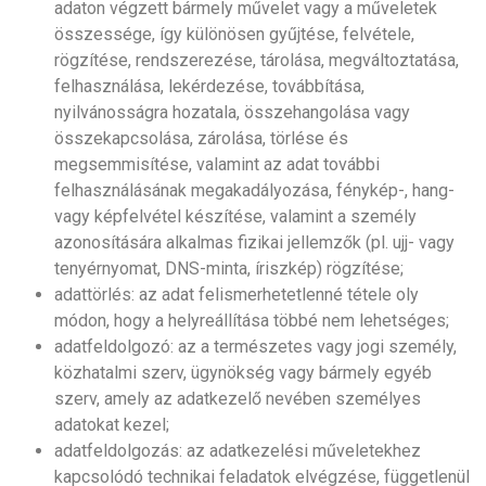
adaton végzett bármely művelet vagy a műveletek
összessége, így különösen gyűjtése, felvétele,
rögzítése, rendszerezése, tárolása, megváltoztatása,
felhasználása, lekérdezése, továbbítása,
nyilvánosságra hozatala, összehangolása vagy
összekapcsolása, zárolása, törlése és
megsemmisítése, valamint az adat további
felhasználásának megakadályozása, fénykép-, hang-
vagy képfelvétel készítése, valamint a személy
azonosítására alkalmas fizikai jellemzők (pl. ujj- vagy
tenyérnyomat, DNS-minta, íriszkép) rögzítése;
adattörlés: az adat felismerhetetlenné tétele oly
módon, hogy a helyreállítása többé nem lehetséges;
adatfeldolgozó: az a természetes vagy jogi személy,
közhatalmi szerv, ügynökség vagy bármely egyéb
szerv, amely az adatkezelő nevében személyes
adatokat kezel;
adatfeldolgozás: az adatkezelési műveletekhez
kapcsolódó technikai feladatok elvégzése, függetlenül