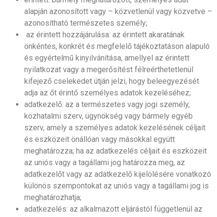
alapján azonosított vagy – közvetlenül vagy közvetve –
azonosítható természetes személy;
az érintett hozzájárulása: az érintett akaratának
önkéntes, konkrét és megfelelő tájékoztatáson alapuló
és egyértelmű kinyilvánítása, amellyel az érintett
nyilatkozat vagy a megerősítést félreérthetetlenül
kifejező cselekedet útján jelzi, hogy beleegyezését
adja az őt érintő személyes adatok kezeléséhez;
adatkezelő: az a természetes vagy jogi személy,
közhatalmi szerv, ügynökség vagy bármely egyéb
szerv, amely a személyes adatok kezelésének céljait
és eszközeit önállóan vagy másokkal együtt
meghatározza; ha az adatkezelés céljait és eszközeit
az uniós vagy a tagállami jog határozza meg, az
adatkezelőt vagy az adatkezelő kijelölésére vonatkozó
különös szempontokat az uniós vagy a tagállami jog is
meghatározhatja;
adatkezelés: az alkalmazott eljárástól függetlenül az