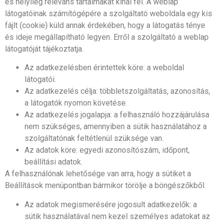
és helyileg releváns tartalmakat kínál fel. A weblap
látogatóinak számítógépére a szolgáltató weboldala egy kis
fájlt (cookie) küld annak érdekében, hogy a látogatás ténye
és ideje megállapítható legyen. Erről a szolgáltató a weblap
látogatóját tájékoztatja.
Az adatkezelésben érintettek köre: a weboldal
látogatói.
Az adatkezelés célja: többletszolgáltatás, azonosítás,
a látogatók nyomon követése.
Az adatkezelés jogalapja: a felhasználó hozzájárulása
nem szükséges, amennyiben a sütik használatához a
szolgáltatónak feltétlenül szüksége van.
Az adatok köre: egyedi azonosítószám, időpont,
beállítási adatok.
A felhasználónak lehetősége van arra, hogy a sütiket a
Beállítások menüpontban bármikor törölje a böngészőkből.
Az adatok megismerésére jogosult adatkezelők: a
sütik használatával nem kezel személyes adatokat az