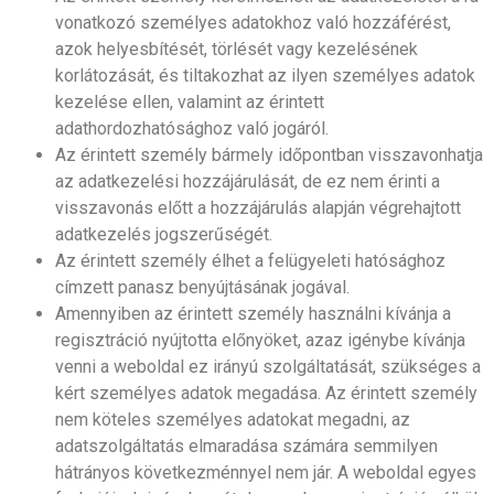
vonatkozó személyes adatokhoz való hozzáférést,
azok helyesbítését, törlését vagy kezelésének
korlátozását, és tiltakozhat az ilyen személyes adatok
kezelése ellen, valamint az érintett
adathordozhatósághoz való jogáról.
Az érintett személy bármely időpontban visszavonhatja
az adatkezelési hozzájárulását, de ez nem érinti a
visszavonás előtt a hozzájárulás alapján végrehajtott
adatkezelés jogszerűségét.
Az érintett személy élhet a felügyeleti hatósághoz
címzett panasz benyújtásának jogával.
Amennyiben az érintett személy használni kívánja a
regisztráció nyújtotta előnyöket, azaz igénybe kívánja
venni a weboldal ez irányú szolgáltatását, szükséges a
kért személyes adatok megadása. Az érintett személy
nem köteles személyes adatokat megadni, az
adatszolgáltatás elmaradása számára semmilyen
hátrányos következménnyel nem jár. A weboldal egyes