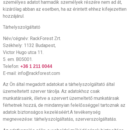
személyes adatot harmadik személyek részére nem ad át,
kizárólag abban az esetben, ha az érintett ehhez kifejezetten
hozzájárul.
Tárhelyszolgáltató
Név/cégnév: RackForest Zrt.
Székhely: 1132 Budapest,
Victor Hugo utca 11.
5. em. B05001.
Telefon:
+36 1 211 0044
E-mail: info@rackforest.com
Az Ön által megadott adatokat a tárhelyszolgáltató által
üzemeltetett szerver tárolja. Az adatokhoz csak
munkatársaink, illetve a szervert üzemeltető munkatársak
férhetnek hozzá, de mindannyian felelősséggel tartoznak az
adatok biztonságos kezeléséért.A tevékenység
megnevezése: tárhelyszolgáltatás, szerverszolgáltatás.