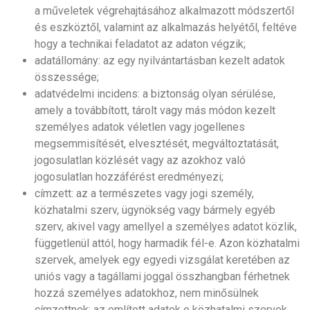
a műveletek végrehajtásához alkalmazott módszertől
és eszköztől, valamint az alkalmazás helyétől, feltéve
hogy a technikai feladatot az adaton végzik;
adatállomány: az egy nyilvántartásban kezelt adatok
összessége;
adatvédelmi incidens: a biztonság olyan sérülése,
amely a továbbított, tárolt vagy más módon kezelt
személyes adatok véletlen vagy jogellenes
megsemmisítését, elvesztését, megváltoztatását,
jogosulatlan közlését vagy az azokhoz való
jogosulatlan hozzáférést eredményezi;
címzett: az a természetes vagy jogi személy,
közhatalmi szerv, ügynökség vagy bármely egyéb
szerv, akivel vagy amellyel a személyes adatot közlik,
függetlenül attól, hogy harmadik fél-e. Azon közhatalmi
szervek, amelyek egy egyedi vizsgálat keretében az
uniós vagy a tagállami joggal összhangban férhetnek
hozzá személyes adatokhoz, nem minősülnek
címzettnek; az említett adatok e közhatalmi szervek