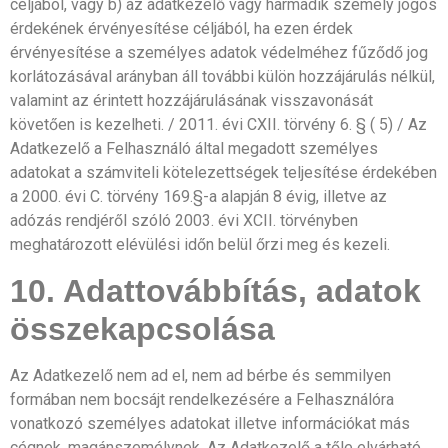
céljából, vagy b) az adatkezelő vagy harmadik személy jogos
érdekének érvényesítése céljából, ha ezen érdek
érvényesítése a személyes adatok védelméhez fűződő jog
korlátozásával arányban áll további külön hozzájárulás nélkül,
valamint az érintett hozzájárulásának visszavonását
követően is kezelheti. / 2011. évi CXII. törvény 6. § ( 5) / Az
Adatkezelő a Felhasználó által megadott személyes
adatokat a számviteli kötelezettségek teljesítése érdekében
a 2000. évi C. törvény 169.§-a alapján 8 évig, illetve az
adózás rendjéről szóló 2003. évi XCII. törvényben
meghatározott elévülési időn belül őrzi meg és kezeli.
10. Adattovábbítás, adatok
összekapcsolása
Az Adatkezelő nem ad el, nem ad bérbe és semmilyen
formában nem bocsájt rendelkezésére a Felhasználóra
vonatkozó személyes adatokat illetve információkat más
cégnek, magánszemélynek. Az Adatkezelő a tőle elvárható