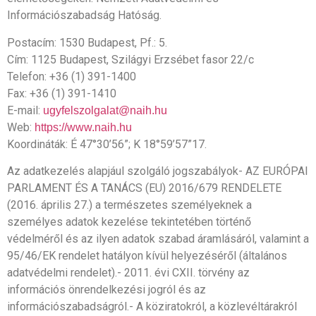
Információszabadság Hatóság.
Postacím: 1530 Budapest, Pf.: 5.
Cím: 1125 Budapest, Szilágyi Erzsébet fasor 22/c
Telefon: +36 (1) 391-1400
Fax: +36 (1) 391-1410
E-mail:
ugyfelszolgalat@naih.hu
Web:
https://www.naih.hu
Koordináták: É 47°30’56”; K 18°59’57”17.
Az adatkezelés alapjául szolgáló jogszabályok- AZ EURÓPAI
PARLAMENT ÉS A TANÁCS (EU) 2016/679 RENDELETE
(2016. április 27.) a természetes személyeknek a
személyes adatok kezelése tekintetében történő
védelméről és az ilyen adatok szabad áramlásáról, valamint a
95/46/EK rendelet hatályon kívül helyezéséről (általános
adatvédelmi rendelet).- 2011. évi CXII. törvény az
információs önrendelkezési jogról és az
információszabadságról.- A köziratokról, a közlevéltárakról