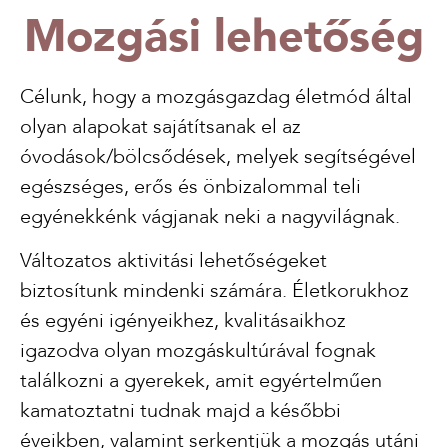
Mozgási lehetőség
Célunk, hogy a mozgásgazdag életmód által
olyan alapokat sajátítsanak el az
óvodások/bölcsődések, melyek segítségével
egészséges, erős és önbizalommal teli
egyénekkénk vágjanak neki a nagyvilágnak.
Változatos aktivitási lehetőségeket
biztosítunk mindenki számára. Életkorukhoz
és egyéni igényeikhez, kvalitásaikhoz
igazodva olyan mozgáskultúrával fognak
találkozni a gyerekek, amit egyértelműen
kamatoztatni tudnak majd a későbbi
éveikben, valamint serkentjük a mozgás utáni